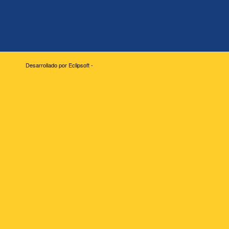
Desarrollado por Eclipsoft -
Enfold WordPress Theme by Kriesi