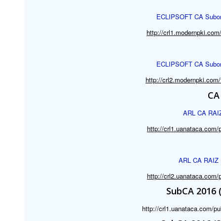
ECLIPSOFT CA Subordi
http://crl1.modernpki.com/t
ECLIPSOFT CA Subordi
http://crl2.modernpki.com/t
CA
ARL CA RAIZ 
http://crl1.uanataca.com/p
ARL CA RAIZ (
http://crl2.uanataca.com/p
SubCA
2016 (
http://crl1.uanataca.com/pu