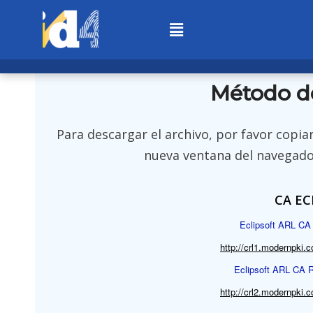
Método d
Para descargar el archivo, por favor copiar
nueva ventana del navegador
CA EC
Eclipsoft ARL CA 
http://crl1.modernpki.co
Eclipsoft ARL CA R
http://crl2.modernpki.co